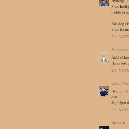
Nydelig!! H
Flere herli
hadde så ma
Kos deg i k
klem fra m
20. NOV
Snuppesnel
Åååå så kos
Ha en fortsa
20. NOV
Livet i Nor
Hei, hei, s
den.
Jeg håper d
20. NOV
Nanne
sa...