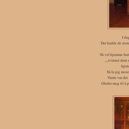
I da
Der hadde de store 
Så vel hjemme fant
,,,,tvinnet dem
hjert
Så la jeg mose 
Værre var det 
Gleder meg til å 