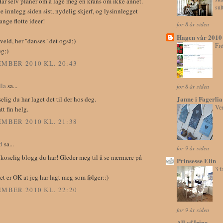
ar selv planer om å lage meg en krans om ikke annet.
sul
ge innlegg siden sist, nydelig skjerf, og lysinnlegget
nge flotte ideer!
for 8 år siden
Hagen vår 2010
veld, her "danses" det også;)
Fr
eg;)
EMBER 2010 KL. 20:43
la
sa...
for 8 år siden
Janne i Fagerlia
elig du har laget det til der hos deg.
Ve
tt fin helg.
EMBER 2010 KL. 21:38
d
sa...
for 9 år siden
å koselig blogg du har! Gleder meg til å se nærmere på
Prinsesse Elin
3 f
et er OK at jeg har lagt meg som følger::)
EMBER 2010 KL. 22:20
for 9 år siden
All of Irina