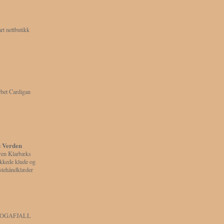
rt nettbutikk
bet Cardigan
 Verden
ren Klarbæks
ikkede klude og
stehåndklæder
OGAFJALL