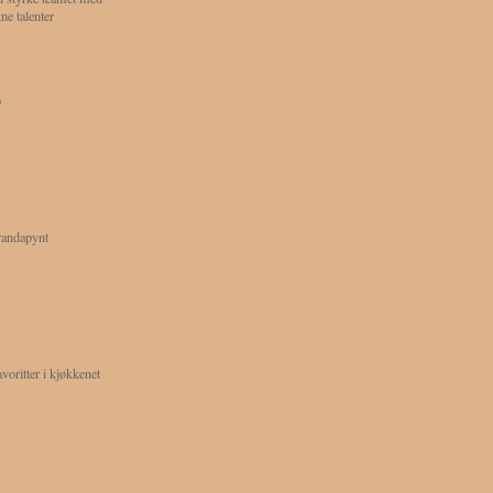
tne talenter
ø
randapynt
avoritter i kjøkkenet