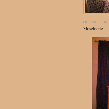
LØRDAG 20. N
Mosehjerte.