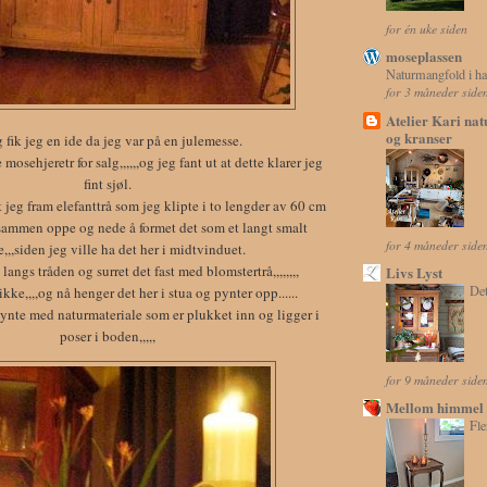
for én uke siden
moseplassen
Naturmangfold i h
for 3 måneder side
Atelier Kari na
og kranser
g fik jeg en ide da jeg var på en julemesse.
mosehjeretr for salg,,,,,,og jeg fant ut at dette klarer jeg
fint sjøl.
 jeg fram elefanttrå som jeg klipte i to lengder av 60 cm
 sammen oppe og nede å formet det som et langt smalt
for 4 måneder side
e,,,siden jeg ville ha det her i midtvinduet.
langs tråden og surret det fast med blomstertrå,,,,,,,,
Livs Lyst
Det
ikke,,,,og nå henger det her i stua og pynter opp......
pynte med naturmateriale som er plukket inn og ligger i
poser i boden,,,,,
for 9 måneder side
Mellom himmel 
Fle