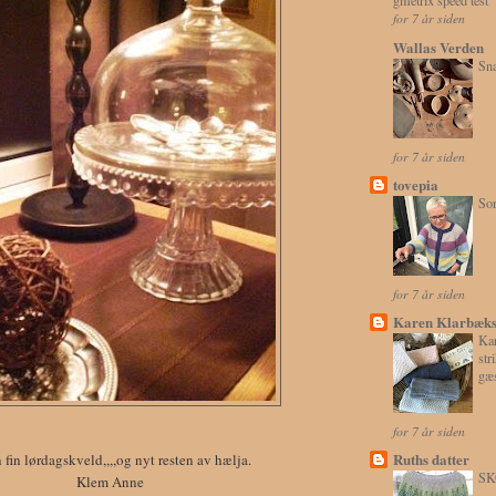
gmetrix speed test
for 7 år siden
Wallas Verden
Sna
for 7 år siden
tovepia
Sor
for 7 år siden
Karen Klarbæks
Ka
str
gæ
for 7 år siden
Ruths datter
 fin lørdagskveld,,,,og nyt resten av hælja.
SK
Klem Anne