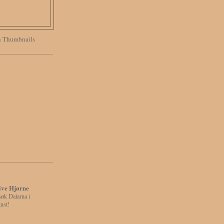
E
ive Hjørne
øk Dalarna i
ust!