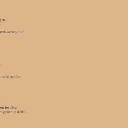
agen
n
turdekorasjoner
n
 var lenge siden.
n
og jordbær
re gjenbruksskatter!