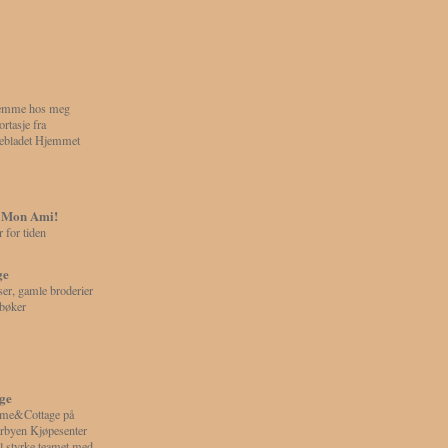
emme hos meg
ortasje fra
ebladet Hjemmet
 Mon Ami!
 for tiden
ge
er, gamle broderier
bøker
ge
me&Cottage på
rbyen Kjøpesenter
l styrke teamet med