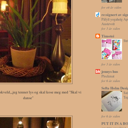
for ett år siden
re:signert av sig
Påfyll yogahelg Ap
Austevoll
for 3 år siden
Timotei
Str
for 3 år siden
jennys hus
Plockmat
for 6 år siden
Sefta Holm Desi
skveld,,,jeg tenner lys og skal kose meg med "Skal vi
Sal
Te
danse"
for 6 år siden
PUT IT IN A B