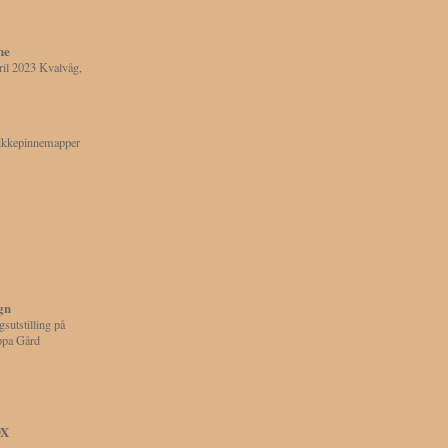
ne
ril 2023 Kvalvåg,
ikkepinnemapper
gn
gsutstilling på
ppa Gård
OX