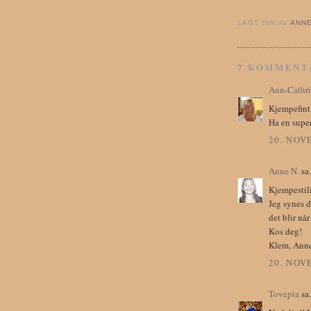
LAGT INN AV
ANN
7 KOMMENT
Ann-Cathr
Kjempefint!
Ha en super
20. NOV
Anne N.
sa.
Kjempestil
Jeg synes d
det blir nå
Kos deg!
Klem, Anne
20. NOV
Tovepia
sa.