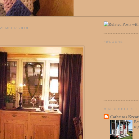
OVEMBER 2010
FØLGERE
MIN BLOGGLIST
Cathrines Kreat
Bes
aug