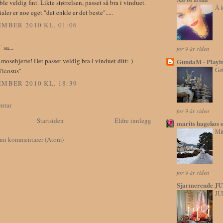
ble veldig fint. Likte størrelsen, passet så bra i vinduet.
Å k
ler er noe eget "det enkle er det beste".....
EMBER 2010 KL. 01:06
¨
sa...
for 9 år siden
mosehjerte! Det passet veldig bra i vinduet ditt:-)
GundaM - Playing
Gei
Ticosus¨
EMBER 2010 KL. 18:39
ntar
for 9 år siden
Startsiden
Eldre innlegg
marits hagekos og 
Mit
inn kommentarer (Atom)
for 9 år siden
Sjarmerende J
JUL