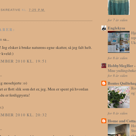
ESKREATIVE
KL.
7:25 P.M.
for 7 år siden
Englekyss
ARER:
Hj
rep
in
sa...
Uk
 Jeg elsker å bruke naturens egne skatter, så jeg falt helt.
 kveld:)
for 8 år siden
EMBER 2010 KL. 19:51
HobbyMegHer -
Mine yndlingsbøker
..
for 8 år siden
ig mosehjerte :o)
Bentes Quilteha
Ros
et er flott slik som det er, jeg. Men er spent på hvordan
og 
r du er ferdigpynta!
:)
for 8 år siden
EMBER 2010 KL. 20:32
Home and Cotta
Ho
..
Sto
ska