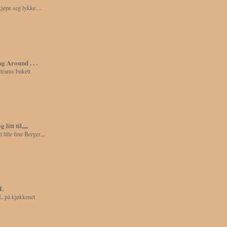
jøpe seg lykke....
 Around . . .
trams bukett
litt til,,,,
t lille fine Berger,,,
UL
 på kjøkkenet