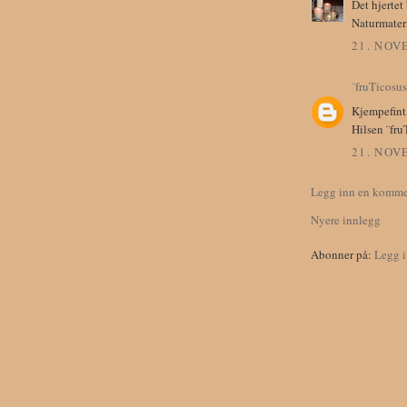
Det hjertet 
Naturmateria
21. NOV
¨fruTicosus
Kjempefint 
Hilsen ¨fru
21. NOV
Legg inn en komme
Nyere innlegg
Abonner på:
Legg 