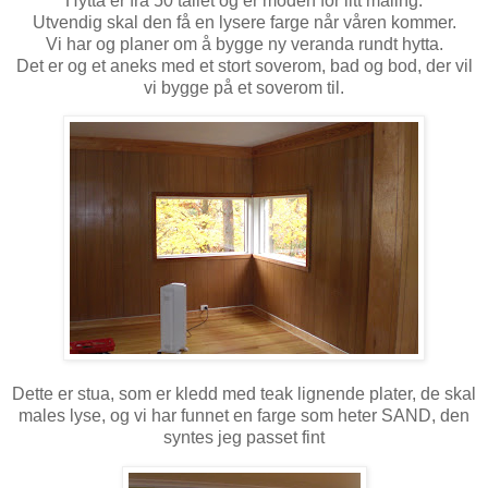
Hytta er fra 50 tallet og er moden for litt maling.
Utvendig skal den få en lysere farge når våren kommer.
Vi har og planer om å bygge ny veranda rundt hytta.
Det er og et aneks med et stort soverom, bad og bod, der vil
vi bygge på et soverom til.
Dette er stua, som er kledd med teak lignende plater, de skal
males lyse, og vi har funnet en farge som heter SAND, den
syntes jeg passet fint