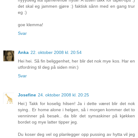
nyyydelig lita sjamerende hytte! Å tusen takk for tapet-tips :)
det skal eg jammen gjøre :) faktisk sånn med en gang trur
eg :)
goe klemma!
Svar
Anka
22. oktober 2008 kl. 20:54
Hei hei. Så fin beliggenhet, her blir det nok mye kos. Har en
utfordring til deg på siden min:)
Svar
Josefine
24. oktober 2008 kl. 20:25
Hei:) Takk for koselig hilsen! Ja i dette været blir det nok
sying.. Er home alone i helgen, så i morgen kommer det to
venninner på besøk.. da blir det symaskiner på kjøkken
bordet og mye latter tipper jeg.
Du koser deg vel og planlegger opp pussing av hytta vil jeg