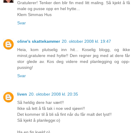
Gratulerer! Tenker den blir fin med litt maling. Så kjekt å få
male og pusse opp en hel hytte...
Klem Simmas Hus
Svar
oline's skattekammer
20. oktober 2008 kl. 19:47
Heia, kom plutselig inn hit... Koselig blogg, og ikke
minst,gratulere med hytte!! Den regner jeg med at dere får
stor glede av. Kos deg videre med planlegging og opp-
pussing!
Svar
liven
20. oktober 2008 kl. 20:35
Så heldig dere har vært!!
Ikke så lett å få tak i noe ved sjøen!!
Det kommer til å bli så fint når du får malt det lyst!!
Så kjekt å planlegge:o)
Ha en fin kveld:o)